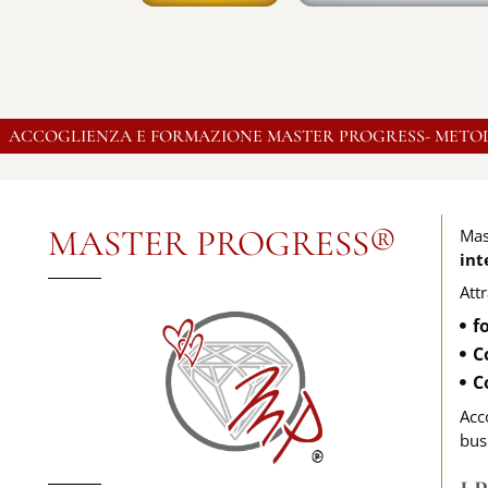
Creare impresa e diritto
legale
La gestione d
ACCOGLIENZA E FORMAZIONE MASTER PROGRESS- METO
MASTER PROGRESS®
Mas
int
Att
f
C
C
Acc
busi