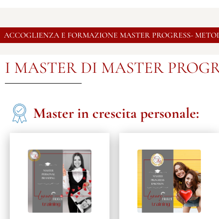
ACCOGLIENZA E FORMAZIONE MASTER PROGRESS- METO
I MASTER DI MASTER PROG
Master in crescita personale:
Il Master rivolto a chiunque
Il Master risponde alle
voglia applicare il coaching
effettive necessità di
nella propria realtà, a tutti
sviluppo e crescita
coloro che vogliono
personale. Il percorso
realizzare la propria
formativo che rappresenta
aspirazione: personale,
l’acquisizione del saper
professionale,
essere precede o amplia il