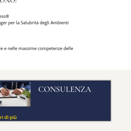
SONO:
ress®
ager per la Salubrità degli Ambienti
tale e nelle massime competenze delle
CONSULENZA
i di più