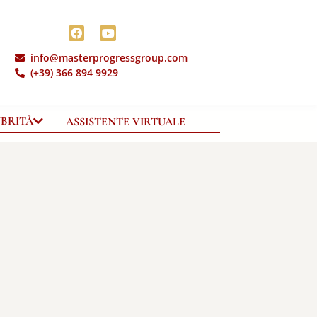
info@masterprogressgroup.com
(+39) 366 894 9929
UBRITÀ
ASSISTENTE VIRTUALE
MASTER AMBASSADOR
coglienza
Family butler Ambassador
azioni
Yacht butler Ambassador
giene
tazioni
Hotel ambassador
tenzione
Territorial Ambassador