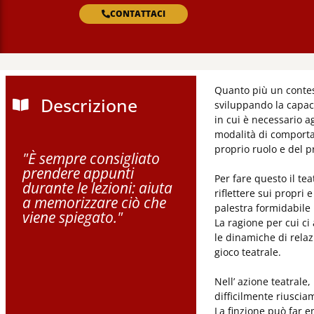
Creare impresa e diritto
CONTATTACI
legale
La gestione d
Quanto più un contest
Descrizione
sviluppando la capaci
in cui è necessario a
modalità di comportam
proprio ruolo e del p
"È sempre consigliato
prendere appunti
Per fare questo il tea
durante le lezioni: aiuta
riflettere sui propri
a memorizzare ciò che
palestra formidabile 
viene spiegato."
La ragione per cui ci
le dinamiche di rela
gioco teatrale.
Nell’ azione teatrale
difficilmente riuscia
La finzione può far e