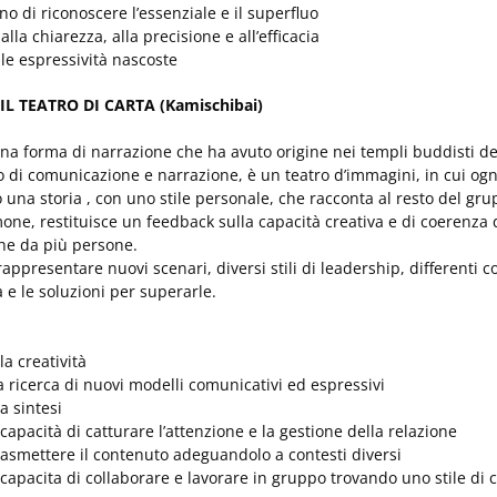
o di riconoscere l’essenziale e il superfluo
alla chiarezza, alla precisione e all’efficacia
le espressività nascoste
IL TEATRO DI CARTA (Kamischibai)
è una forma di narrazione che ha avuto origine nei templi buddisti de
 di comunicazione e narrazione, è un teatro d’immagini, in cui ogn
una storia , con uno stile personale, che racconta al resto del gru
mone, restituisce un feedback sulla capacità creativa e di coerenza d
he da più persone.
rappresentare nuovi scenari, diversi stili di leadership, differenti 
tà e le soluzioni per superarle.
la creatività
a ricerca di nuovi modelli comunicativi ed espressivi
la sintesi
 capacità di catturare l’attenzione e la gestione della relazione
rasmettere il contenuto adeguandolo a contesti diversi
 capacita di collaborare e lavorare in gruppo trovando uno stile di