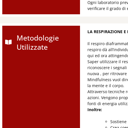
Ogni laboratorio pre
verificare il grado di
LA RESPIRAZIONE E
Metodologie
Il respiro diaframmat
Utilizzate
respiro dà all’indivi
qui ed ora attingendo
Saper utilizzare il r
riconoscere i segnali
nuova , per ritrovare
Mindfulness vuol dire
la mente e il corpo.
Attraverso tecniche r
azioni. Vengono propo
fonti di energia utiliz
Inoltre:
Sostiene 
Crea coe