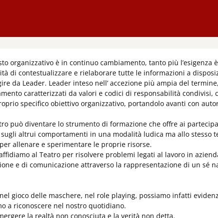
ei costi
o organizzativo è in continuo cambiamento, tanto più l’esigenza è q
tà di contestualizzare e rielaborare tutte le informazioni a disposi
gire da Leader. Leader inteso nell’ accezione più ampia del termin
ento caratterizzati da valori e codici di responsabilità condivisi, 
roprio specifico obiettivo organizzativo, portandolo avanti con auto
tro può diventare lo strumento di formazione che offre ai partecipant
 e sugli altrui comportamenti in una modalità ludica ma allo stesso
per allenare e sperimentare le proprie risorse.
 affidiamo al Teatro per risolvere problemi legati al lavoro in azien
zione e di comunicazione attraverso la rappresentazione di un sé na
, nel gioco delle maschere, nel role playing, possiamo infatti evid
mo a riconoscere nel nostro quotidiano.
mergere la realtà non conosciuta e la verità non detta.