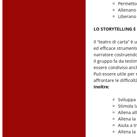
Permetton
Allenano 
Liberano 
LO STORYTELLING E 
Il “teatro di carta” 
ed efficace strumento
narratore costruendo 
Il gruppo fa da testi
essere condiviso anc
Può essere utile per 
affrontare le difficol
Inoltre:
Sviluppa 
Stimola l
Allena al
Allena la
Aiuta a t
Allena la