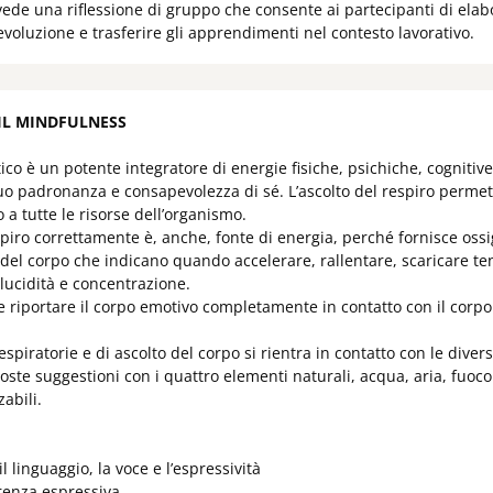
vede una riflessione di gruppo che consente ai partecipanti di el
 evoluzione e trasferire gli apprendimenti nel contesto lavorativo.
 IL MINDFULNESS
ico è un potente integratore di energie fisiche, psichiche, cogniti
duo padronanza e consapevolezza di sé. L’ascolto del respiro perme
 a tutte le risorse dell’organismo.
espiro correttamente è, anche, fonte di energia, perché fornisce ossi
 del corpo che indicano quando accelerare, rallentare, scaricare ten
 lucidità e concentrazione.
 riportare il corpo emotivo completamente in contatto con il corpo fi
espiratorie e di ascolto del corpo si rientra in contatto con le dive
ste suggestioni con i quattro elementi naturali, acqua, aria, fuoco
zabili.
il linguaggio, la voce e l’espressività
renza espressiva