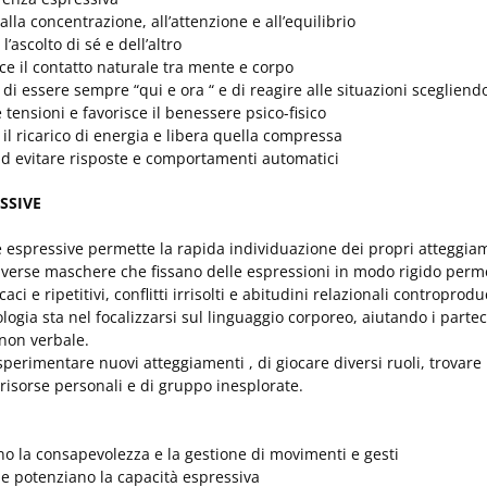
 alla concentrazione, all’attenzione e all’equilibrio
l’ascolto di sé e dell’altro
sce il contatto naturale tra mente e corpo
di essere sempre “qui e ora “ e di reagire alle situazioni scegliendo
e tensioni e favorisce il benessere psico-fisico
il ricarico di energia e libera quella compressa
ad evitare risposte e comportamenti automatici
SSIVE
 espressive permette la rapida individuazione dei propri atteggiamen
diverse maschere che fissano delle espressioni in modo rigido perm
ci e ripetitivi, conflitti irrisolti e abitudini relazionali controprodu
logia sta nel focalizzarsi sul linguaggio corporeo, aiutando i parteci
 non verbale.
 sperimentare nuovi atteggiamenti , di giocare diversi ruoli, trovare 
ri risorse personali e di gruppo inesplorate.
o la consapevolezza e la gestione di movimenti e gesti
e potenziano la capacità espressiva