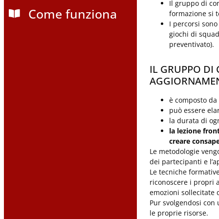
Il gruppo di cor
Come funziona
formazione si t
I percorsi sono
giochi di squa
preventivato).
IL GRUPPO DI 
AGGIORNAMENT
è composto da p
può essere elar
la durata di og
la lezione fron
creare consapev
Le metodologie vengon
dei partecipanti e l
Le tecniche formative
riconoscere i propri a
emozioni sollecitate 
Pur svolgendosi con 
le proprie risorse.