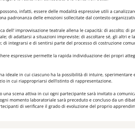
 possono, infatti, essere delle modalità espressive utili a canaliz
na padronanza delle emozioni sollecitate dal contesto organizzati
ica dell’ improvvisazione teatrale allena le capacità: di ascolto; di
le; di adattarsi a situazioni impreviste; di ascoltare sé, gli altri e l
e; di integrarsi e di sentirsi parte del processo di costruzione comu
here espressive permette la rapida individuazione dei propri atteg
cena ideale in cui ciascuno ha la possibilità di intuire, sperimentar
io in cui riappropriarsi dell’istinto di rappresentazione.
o una scena attiva in cui ogni partecipante sarà invitato a comunica
ogni momento laboratoriale sarà preceduto e concluso da un dibatti
tecipanti di verificare il grado di evoluzione del proprio apprendim