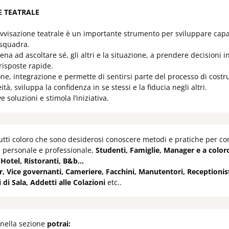
E TEATRALE
rovvisazione teatrale è un importante strumento per sviluppare cap
 squadra.
ena ad ascoltare sé, gli altri e la situazione, a prendere decisioni i
 risposte rapide.
ne, integrazione e permette di sentirsi parte del processo di cost
tà, sviluppa la confidenza in se stessi e la fiducia negli altri.
soluzioni e stimola l’iniziativa.
a tutti coloro che sono desiderosi conoscere metodi e pratiche per co
a personale e professionale,
Studenti, Famiglie, Manager e a color
 Hotel, Ristoranti, B&b…
Vice governanti, Cameriere, Facchini, Manutentori, Receptionist,
di Sala, Addetti alle Colazioni
etc..
 nella sezione
potrai: