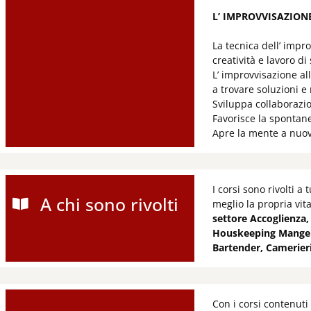
L’ IMPROVVISAZION
La tecnica dell’ imp
creatività e lavoro di
L’ improvvisazione all
a trovare soluzioni e
Sviluppa collaborazio
Favorisce la spontanei
Apre la mente a nuove 
I corsi sono rivolti 
A chi sono rivolti
meglio la propria vit
settore Accoglienza,
Houskeeping Manger, 
Bartender, Camerieri 
Con i corsi contenuti