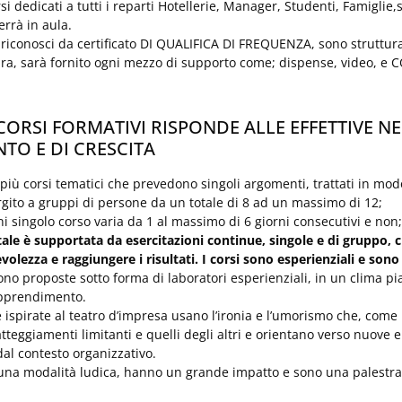
si dedicati a tutti i reparti Hotellerie, Manager, Studenti, Famiglie,s
errà in aula.
 riconosci da certificato DI QUALIFICA DI FREQUENZA, sono strutturati
dra, sarà fornito ogni mezzo di supporto come; dispense, video, e
CORSI FORMATIVI RISPONDE ALLE EFFETTIVE NE
O E DI CRESCITA
iù corsi tematici che prevedono singoli argomenti, trattati in modo
gito a gruppi di persone da un totale di 8 ad un massimo di 12;
ni singolo corso varia da 1 al massimo di 6 giorni consecutivi e non;
tale è supportata da esercitazioni continue, singole e di gruppo, 
olezza e raggiungere i risultati. I corsi sono esperienziali e sono
o proposte sotto forma di laboratori esperienziali, in un clima pia
’apprendimento.
 ispirate al teatro d’impresa usano l’ironia e l’umorismo che, com
tteggiamenti limitanti e quelli degli altri e orientano verso nuove e p
dal contesto organizzativo.
una modalità ludica, hanno un grande impatto e sono una palestra