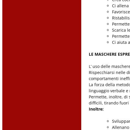
Ci allena
Favorisce 
Ristabili
Permette 
Scarica l
Permette 
Ci aiuta 
LE MASCHERE ESPRE
L’ uso delle maschere
Rispecchiarsi nelle 
comportamenti ineffica
La forza della metodo
linguaggio verbale e
Permette, inoltre, di
difficili, tirando fuo
Inoltre:
Sviluppan
Allenano 